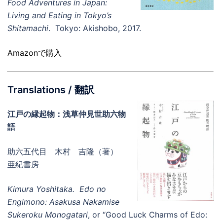
Food Adventures in Japan:
Living and Eating in Tokyo’s
Shitamachi
. Tokyo: Akishobo, 2017.
Amazonで購入
Translations / 翻訳
江戸の縁起物：浅草仲見世助六物
語
助六五代目 木村 吉隆（著）
亜紀書房
Kimura Yoshitaka. Edo no
Engimono: Asakusa Nakamise
Sukeroku
Monogatari
, or “Good Luck Charms of Edo: