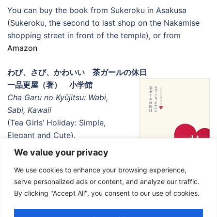
You can buy the book from Sukeroku in Asakusa
(Sukeroku, the second to last shop on the Nakamise
shopping street in front of the temple), or from
Amazon
わび、さび、かわいい 茶ガールの休日
一品更屋（著） 小学館
Cha Garu no Kyūjitsu: Wabi,
Sabi, Kawaii
(Tea Girls’ Holiday: Simple,
Elegant and Cute).
Tokyo: Shogakukan, 2011
We value your privacy
(English Translation).
We use cookies to enhance your browsing experience,
Amazonで購入
serve personalized ads or content, and analyze our traffic.
By clicking "Accept All", you consent to our use of cookies.